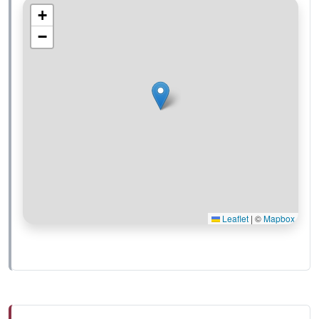
+
−
Leaflet
|
©
Mapbox