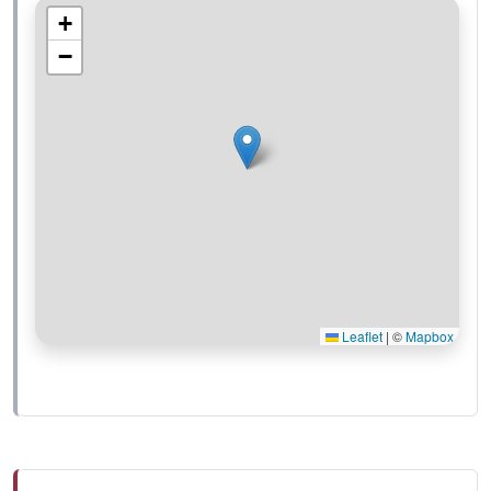
+
−
Leaflet
|
©
Mapbox