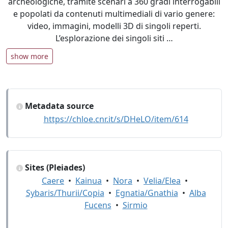
archeologiche, tramite scenari a 360 gradi interrogabili
e popolati da contenuti multimediali di vario genere:
video, immagini, modelli 3D di singoli reperti.
L’esplorazione dei singoli siti …
show more
Metadata source
https://chloe.cnr.it/s/DHeLO/item/614
Sites (Pleiades)
Caere
•
Kainua
•
Nora
•
Velia/Elea
•
Sybaris/Thurii/Copia
•
Egnatia/Gnathia
•
Alba
Fucens
•
Sirmio