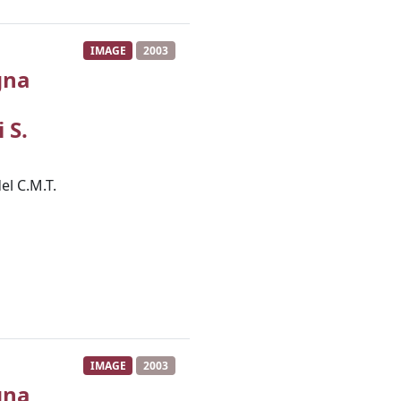
IMAGE
2003
gna
 S.
el C.M.T.
IMAGE
2003
gna