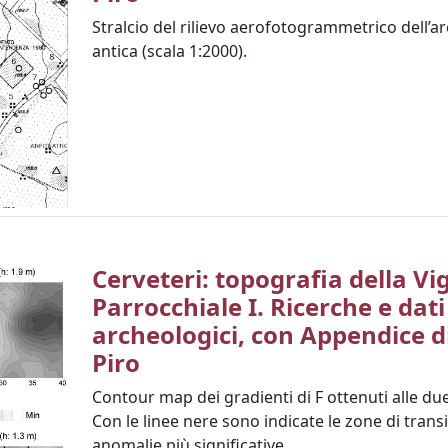
Stralcio del rilievo aerofotogrammetrico dell’a
antica (scala 1:2000).
Cerveteri: topografia della Vi
Parrocchiale I. Ricerche e dati
archeologici, con Appendice di
Piro
Contour map dei gradienti di F ottenuti alle du
Con le linee nere sono indicate le zone di trans
anomalie più significative.