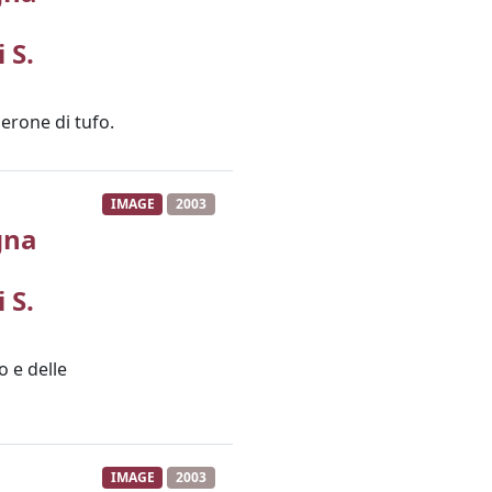
 S.
erone di tufo.
IMAGE
2003
gna
 S.
o e delle
IMAGE
2003