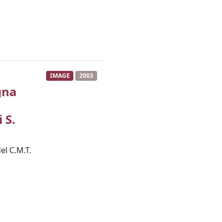
IMAGE
2003
gna
 S.
el C.M.T.