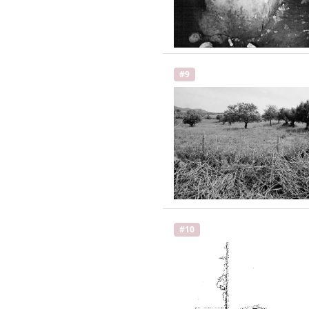
#9
#10