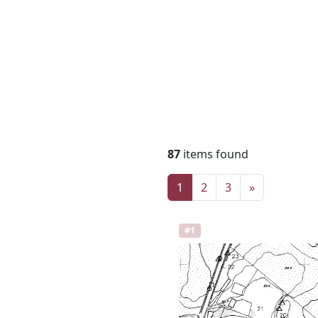
87
items found
1
2
3
»
#1