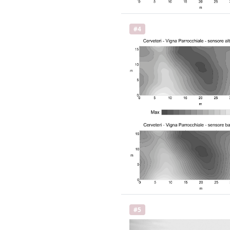
#4
#5