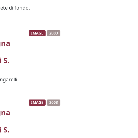
rete di fondo.
IMAGE
2003
gna
 S.
ngarelli.
IMAGE
2003
gna
 S.