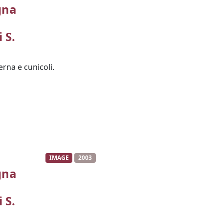
gna
 S.
erna e cunicoli.
IMAGE
2003
gna
 S.