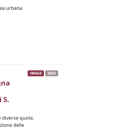
rea urbana
IMAGE
2003
gna
 S.
e diverse quote.
izione delle